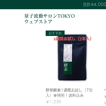
合計44,0
量子波動サロンTOKYO
ウェブストア
おすすめ
クイックビュー
野草酵素1週間お試し（7包
入）※特別！送料込み
価格
￥1,230