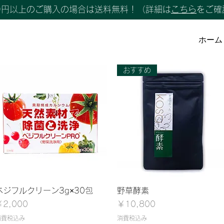
00円以上のご購入の場合は送料無料！（詳細は
こちら
をご確
ホーム
おすすめ
クイックビュー
クイックビュー
ベジフルクリーン3g×30包
野草酵素
価格
価格
￥2,000
￥10,800
消費税込み
消費税込み