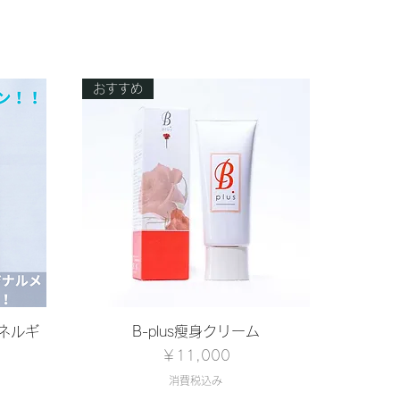
おすすめ
クイックビュー
ネルギ
B-plus瘦身クリーム
価格
￥11,000
消費税込み