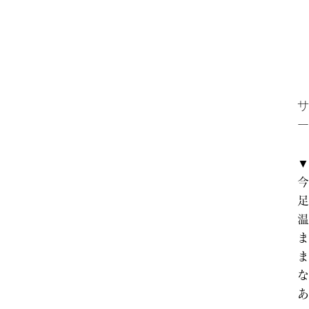
サ
ー
​▼
今
足
温
ま
ま
な
あ