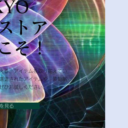
KYO
ストア
うこそ！
える、アイテムを取り揃えてい
厳選されたアイテムや、波動調
ぜひお試しください。
を見る