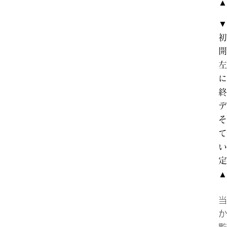
▲
​▼
初
開
左
に
終
デ
そ
て
い
定
▲
当
か