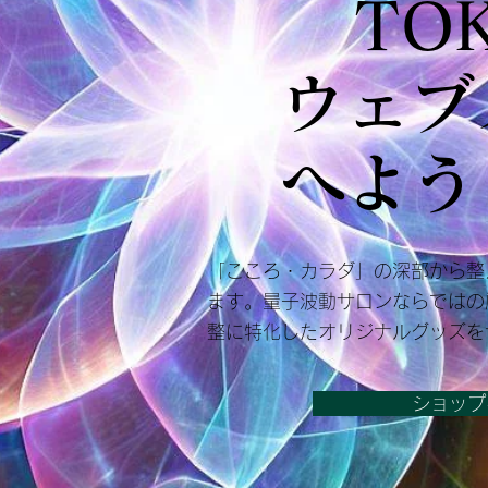
TO
ウェブ
​へよ
「こころ・カラダ」の深部から整
ます。量子波動サロンならではの
整に特化したオリジナルグッズを
ショップ