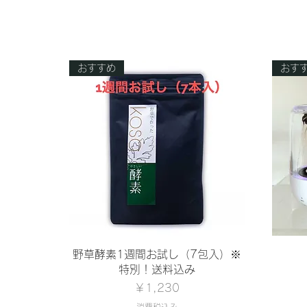
おすすめ
おす
クイックビュー
野草酵素1週間お試し（7包入）※
特別！送料込み
価格
￥1,230
消費税込み