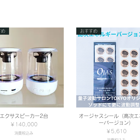
すめ
おすすめ
クイックビュー
クイックビュー
エクサスピーカー2台
オージャスシール（高次エ
ーバージョン）
価格
￥140,000
価格
￥5,610
消費税込み
消費税込み