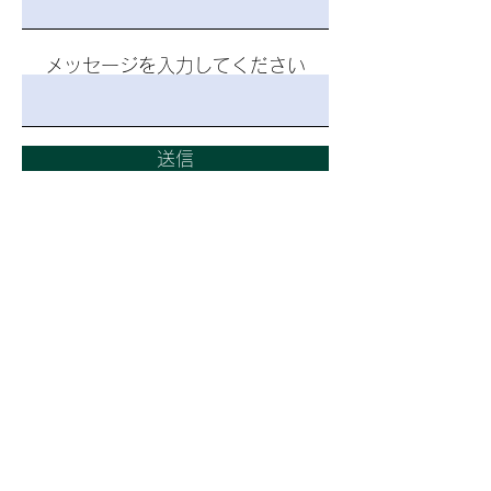
ン、タマネギ、パセリ、キャベツ、ゴボ
ウ、モヤシ、ニンニク）、海藻類（コン
メッセージを入力してください
ブ、フノリ））、ヨモギエキス、紅参エ
キス、オタネニンジン果実エキス末、
（一部にリンゴを含む）
送信
量子波動サロン
TOKYO
​オンラインショ
ップ
住所
〒141-0031
東京都品川区西五反田2丁目15-13
​ニューハイツ西五反田1103