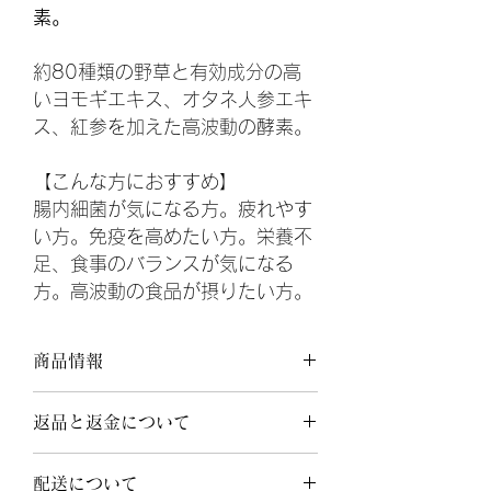
素。
約80種類の野草と有効成分の高
いヨモギエキス、オタネ人参エキ
ス、紅参を加えた高波動の酵素。
【こんな方におすすめ】
腸内細菌が気になる方。疲れやす
い方。免疫を高めたい方。栄養不
足、食事のバランスが気になる
方。高波動の食品が摂りたい方。
商品情報
内容量：42g (6g×7包）
返品と返金について
賞味期限：2年
原材料名：植物発酵エキス（糖類（糖蜜
こちら
をご覧ください。
（国内製造）、黒砂糖、オリゴ糖）、野
配送について