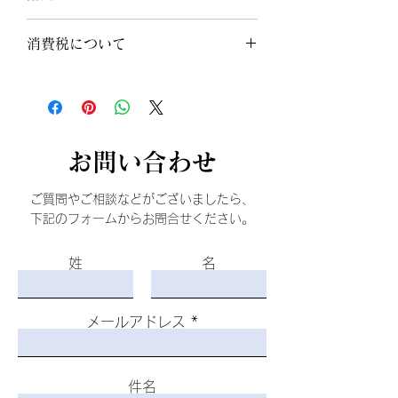
草類（ヨモギ、ウコン、ドクダミ、ハス
の葉、高麗人参、センシンレン、オトギ
こちら
をご覧ください。
リソウ、クマザサ、タンポポの根、霊
消費税について
芝、アマチャヅル、トチュウ葉、オオバ
コ、カンゾウ、マツ葉、ナンテンの葉、
軽減税率対象品目、消費税率8%の商品
アマドコロ、ツユ草、ツルナ、マカ、ト
です。システムの都合上、精算時の商品
ンカットアリ、ハブソウ、ハト麦、スギ
明細の小計と消費税額が税率10%で計算
ナ、ビワ葉、ラカンカ、クコの実、レン
された値で表示されます。しかし合計金
センソウ、モモの葉、イチョウ葉、ニン
額（お支払い金額）に間違いはございま
​お問い合わせ
ドウ、イチジクの葉、ベニバナ、エゾウ
せんので、あしからずご了承ください。
コギ、エンメイソウ、モロヘイヤ、セッ
ご質問やご相談などがございましたら、
コツボク、アカメガシワ、クコ葉、カキ
下記のフォームからお問合せください。
の葉、カミツレ、カリン、シソ葉、桑
葉、メグスリの木、田七人参、キキョウ
姓
名
根、ナツメ、サラシア、マタタビ、エビ
ス草の種子、紅参、アガリクス、ルイボ
ス、アムラの実、タマネギ外皮、キャッ
ツクロー）、果物類（ウメ、キンカン、
メールアドレス
イチジク、ミカン、パインアップル、リ
ンゴ、グレープ、メロン、レモン、グレ
ープフルーツ、アンズ）、野菜類（トウ
件名
ガラシ、ショウガ、シイタケ、ニンジ