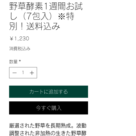
野草酵素1週間お試
し（7包入）※特
別！送料込み
価
￥1,230
格
消費税込み
数量
*
カートに追加する
今すぐ購入
厳選された野草を長期熟成。波動
調整された非加熱の生きた野草酵